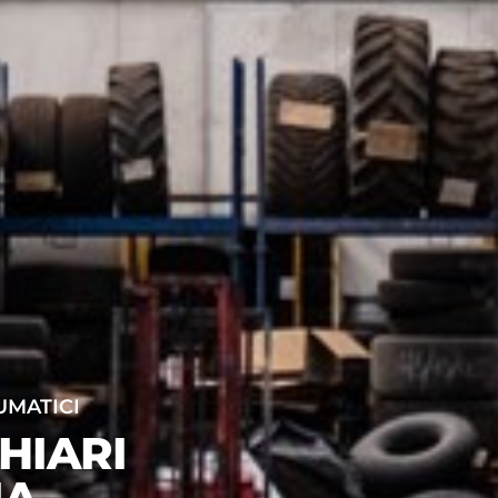
UMATICI
HIARI
IA